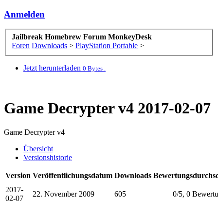
Anmelden
Jailbreak Homebrew Forum MonkeyDesk
Foren
Downloads
>
PlayStation Portable
>
Jetzt herunterladen
0 Bytes .
Game Decrypter v4
2017-02-07
Game Decrypter v4
Übersicht
Versionshistorie
Version
Veröffentlichungsdatum
Downloads
Bewertungsdurchsc
2017-
22. November 2009
605
0
/
5
,
0 Bewert
02-07