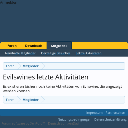
Anmelden
Foren
Downloads
Mitglieder
Namhafte Mitglieder
Derzeitige Besucher
Letzte Aktivitäten
Foren
Mitglieder
Evilswines letzte Aktivitäten
Es existieren bisher noch keine Aktivitäten von Evilswine, die angezeigt
werden können.
Foren
Mitglieder
Impressum
Partnerseiten
Nutzungsbedingungen
Datenschutzerklärung
Forum software by XenForo™
-
Deutsch von xenDach